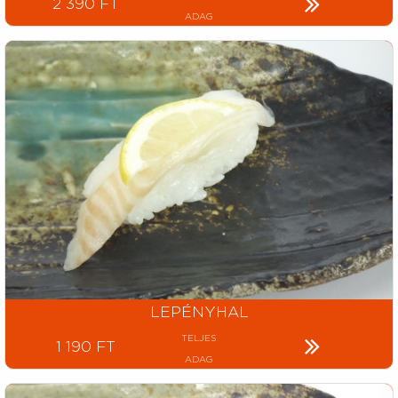
2 390 FT
ADAG
LEPÉNYHAL
TELJES
1 190 FT
ADAG