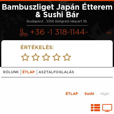
Bambuszliget Japán Étterem
& Sushi Bár
Budapest , 1056 Belgrád rakpart 18.
+36 -1 318-1144-
ÉRTÉKELÉS:
RÓLUNK
ÉTLAP
ASZTALFOGLALÁS
ÉTLAP
Sushi
Nigiri