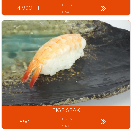
TELJES
4 990 FT
ADAG
TIGRISRÁK
TELJES
890 FT
ADAG