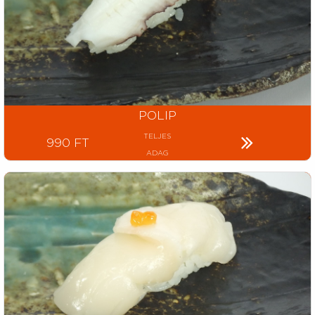
POLIP
TELJES
990 FT
ADAG