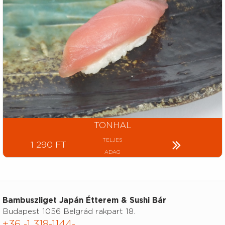
TONHAL
TELJES
1 290 FT
ADAG
Bambuszliget Japán Étterem & Sushi Bár
Budapest 1056 Belgrád rakpart 18.
+36 -1 318-1144-