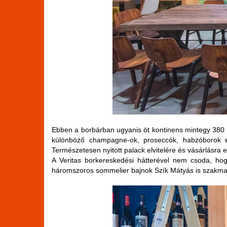
Ebben a borbárban ugyanis öt kontinens mintegy 380 fé
különböző champagne-ok, proseccók, habzóborok és p
Természetesen nyitott palack elvitelére és vásárlásra 
A Veritas borkereskedési hátterével nem csoda, ho
háromszoros sommelier bajnok Szík Mátyás is szakmai