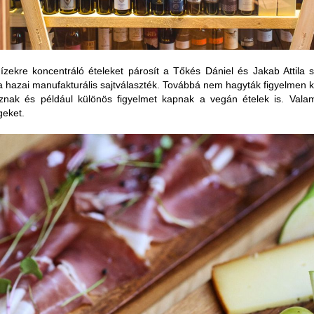
 ízekre koncentráló ételeket párosít a Tőkés Dániel és Jakab Attila 
a hazai manufakturális sajtválaszték. Továbbá nem hagyták figyelmen k
goznak és például különös figyelmet kapnak a vegán ételek is. Valam
geket.