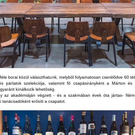
le borai közül választhatunk, melyből folyamatosan cserélődve 60 tétel
árlatok szelekciója, valamint fő csapásirányként a Márton és Lán
egyaránt kínálkozik lehetőség.
gy az akadémiáján végzett - és a szakmában évek óta jártas- Német
 tanácsadóként erősíti a csapatot.