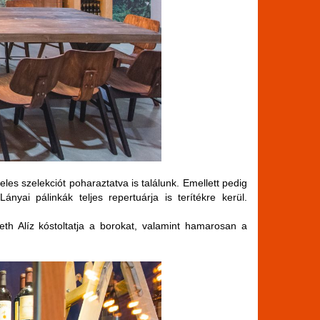
es szelekciót poharaztatva is találunk. Emellett pedig
yai pálinkák teljes repertuárja is terítékre kerül.
h Alíz kóstoltatja a borokat, valamint hamarosan a