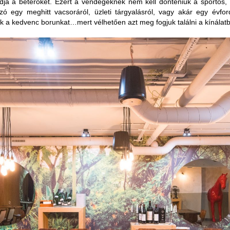
dja a betérőket. Ezért a vendégeknek nem kell dönteniük a sportos, 
 egy meghitt vacsoráról, üzleti tárgyalásról, vagy akár egy évfo
uk a kedvenc borunkat…mert vélhetően azt meg fogjuk találni a kínálat