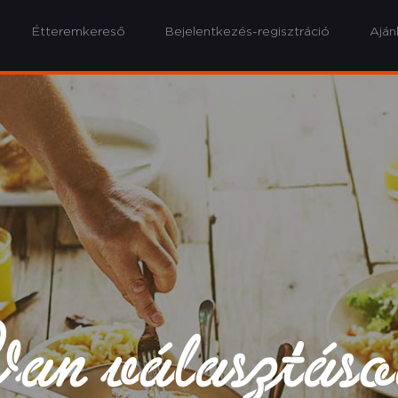
Étteremkereső
Bejelentkezés-regisztráció
Aján
an választás