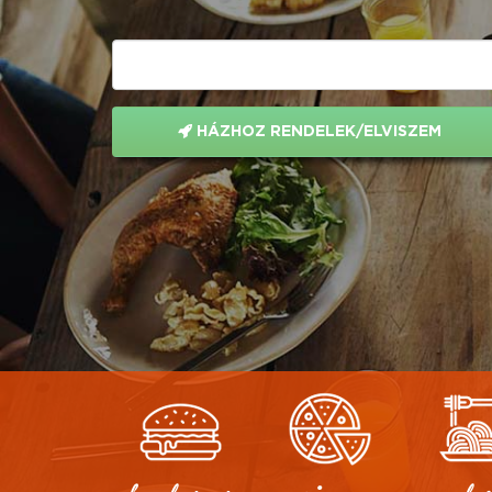
HÁZHOZ RENDELEK/ELVISZEM
hamburger
pizza
olas