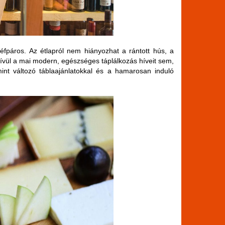
séfpáros. Az étlapról nem hiányozhat a rántott hús, a
ívül a mai modern, egészséges táplálkozás híveit sem,
int változó táblaajánlatokkal és a hamarosan induló