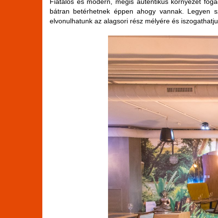
Fiatalos és modern, mégis autentikus környezet foga
bátran betérhetnek éppen ahogy vannak. Legyen szó
elvonulhatunk az alagsori rész mélyére és iszogathatj