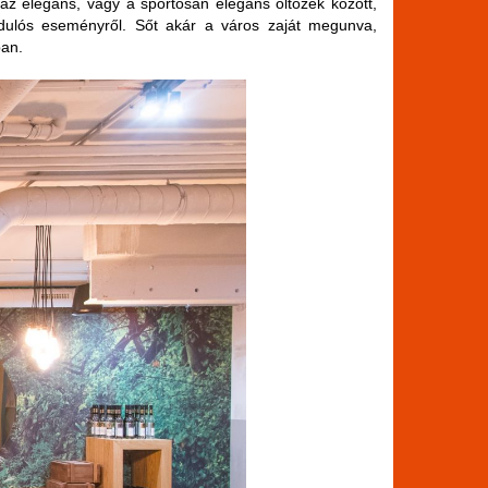
az elegáns, vagy a sportosan elegáns öltözék között,
rdulós eseményről. Sőt akár a város zaját megunva,
ban.