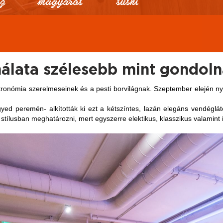
nálata szélesebb mint gondol
ztronómia szerelmeseinek és a pesti borvilágnak. Szeptember elején nyi
yed peremén- alkították ki ezt a kétszíntes, lazán elegáns vendéglátó
lusban meghatározni, mert egyszerre elektikus, klasszikus valamint i