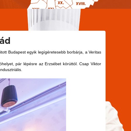
nád
tott Budapest egyik legígéretesebb borbárja, a Veritas
helyet, pár lépésre az Erzsébet körúttól. Csap Viktor
ndusztriális.