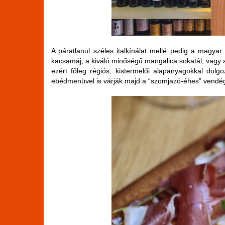
A páratlanul széles italkínálat mellé pedig a magyar
kacsamáj, a kiváló minőségű mangalica sokatál, vagy 
ezért főleg régiós, kistermelői alapanyagokkal dol
ebédmenüvel is várják majd a “szomjazó-éhes” vendé