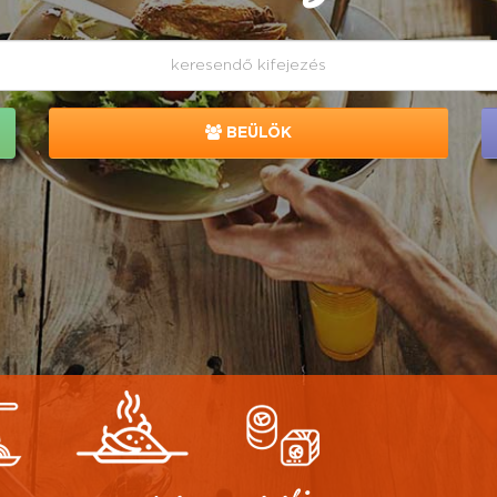
BEÜLÖK
z
magyaros
sushi