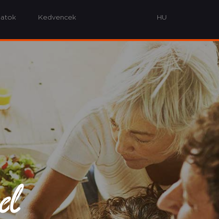
latok
Kedvencek
od