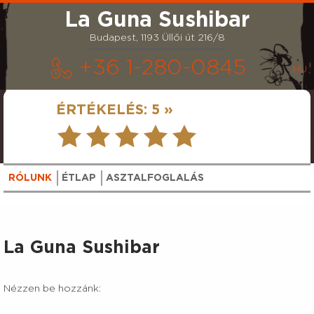
La Guna Sushibar
Budapest, 1193 Üllői út 216/8
+36 1-280-0845
ÉRTÉKELÉS:
5 »
RÓLUNK
ÉTLAP
ASZTALFOGLALÁS
La Guna Sushibar
Nézzen be hozzánk: