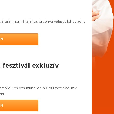
ltalán nem általános érvényű választ lehet adni,
EN
fesztivál exkluzív
borsorok és dzsúzkíséret: a Gourmet exkluzív
ni.
EN