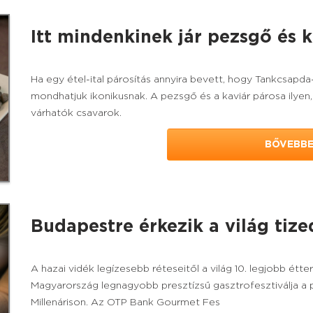
Itt mindenkinek jár pezsgő és k
Ha egy étel-ital párosítás annyira bevett, hogy Tankcsapda
mondhatjuk ikonikusnak. A pezsgő és a kaviár párosa ily
várhatók csavarok.
BŐVEBB
Budapestre érkezik a világ tiz
A hazai vidék legízesebb réteseitől a világ 10. legjobb étte
Magyarország legnagyobb presztízsű gasztrofesztiválja a 
Millenárison. Az OTP Bank Gourmet Fes