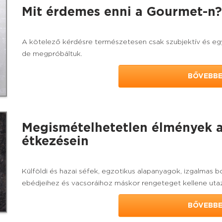
Mit érdemes enni a Gourmet-n?
A kötelező kérdésre természetesen csak szubjektív és egyá
de megpróbáltuk.
BŐVEBB
Megismételhetetlen élmények a 
étkezésein
Külföldi és hazai séfek, egzotikus alapanyagok, izgalmas 
ebédjeihez és vacsoráihoz máskor rengeteget kellene utaz
BŐVEBB