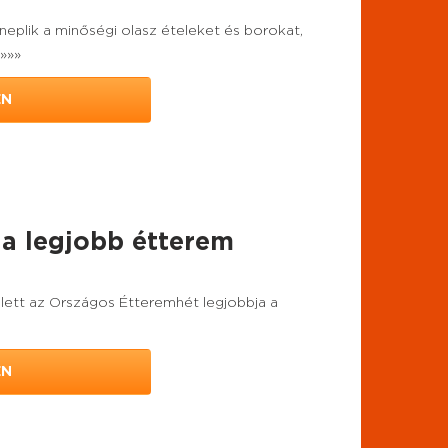
neplik a minőségi olasz ételeket és borokat,
 »»»
EN
t a legjobb étterem
 lett az Országos Étteremhét legjobbja a
EN