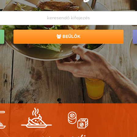
BEÜLÖK
z
magyaros
sushi