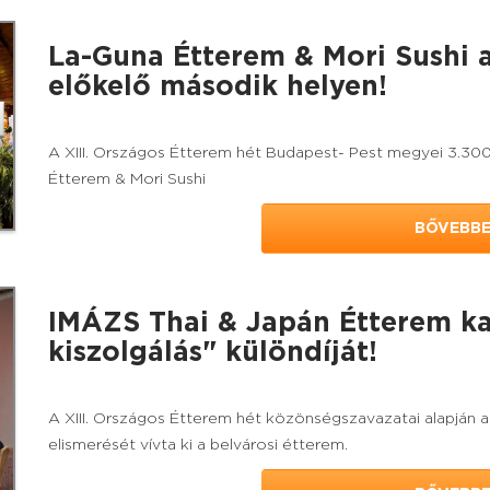
La-Guna Étterem & Mori Sushi 
előkelő második helyen!
A XIII. Országos Étterem hét Budapest- Pest megyei 3.300
Étterem & Mori Sushi
BŐVEBB
IMÁZS Thai & Japán Étterem k
kiszolgálás" különdíját!
A XIII. Országos Étterem hét közönségszavazatai alapján a
elismerését vívta ki a belvárosi étterem.