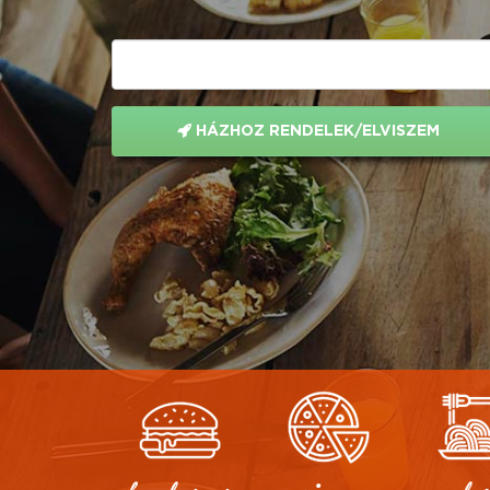
HÁZHOZ RENDELEK/ELVISZEM
hamburger
pizza
olas