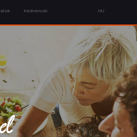
latok
Kedvencek
od