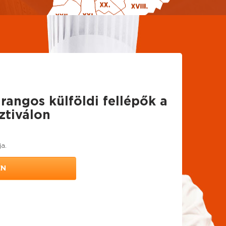
rangos külföldi fellépők a
ztiválon
ja.
EN