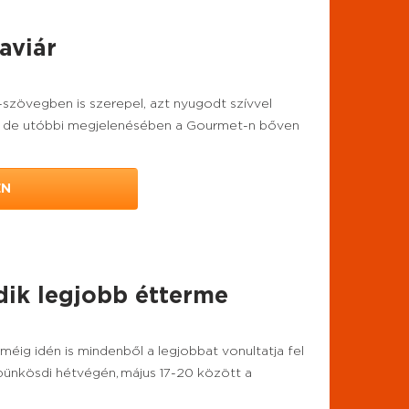
aviár
-szövegben is szerepel, azt nyugodt szívvel
en, de utóbbi megjelenésében a Gourmet-n bőven
EN
edik legjobb étterme
rméig idén is mindenből a legjobbat vonultatja fel
pünkösdi hétvégén, május 17-20 között a