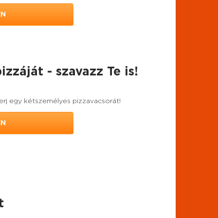
EN
zzáját - szavazz Te is!
yerj egy kétszemélyes pizzavacsorát!
EN
t