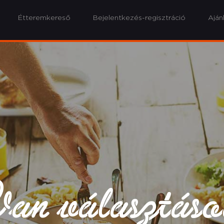
Étteremkereső
Bejelentkezés-regisztráció
Aján
an választás