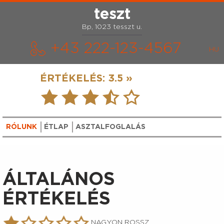
teszt
Bp, 1023 tesszt u.
+43 222-123-4567
ÉRTÉKELÉS:
3.5 »
RÓLUNK
ÉTLAP
ASZTALFOGLALÁS
ÁLTALÁNOS
ÉRTÉKELÉS
NAGYON ROSSZ