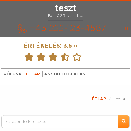
teszt
Bp, 1023 tesszt u.
+43 222-123-4567
ÉRTÉKELÉS:
3.5 »
RÓLUNK
ÉTLAP
ASZTALFOGLALÁS
ÉTLAP
Étel 4