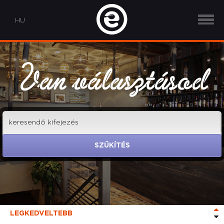
Van választásod
SZŰKÍTÉS
LEGKEDVELTEBB