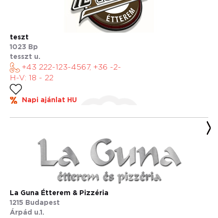
teszt
1023 Bp
tesszt u.
+43 222-123-4567, +36 -2-
H-V: 18 - 22
Napi ajánlat HU
La Guna Étterem & Pizzéria
1215 Budapest
Árpád u.1.