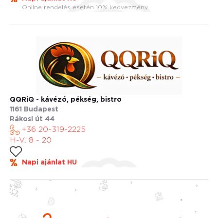
Online rendelés esetén 10% kedvezmény
QQRiQ - kávézó, pékség, bistro
1161 Budapest
Rákosi út 44
+36 20-319-2225
H-V: 8 - 20
Napi ajánlat HU