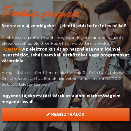
Partner program
Szerezzen új vendégeket - jelentősebb befektetés nélkül!
Csatlakozzon mihamarabb, hogy vendégei akár már holnaptól
élvezhessék az elektronikus étlap nyújtotta előnyöket!
FONTOS:
Az elektronikus étlap használata nem igényel
invesztációt, tehát nem kell eszközöket vagy programokat
vásárolnia!
A regisztrációt követően munkatársunk 24 órán belül felveszi
Önnel a kapcsolatot. Ennek hiányában kérjük hívja a 06 70 5
666 555 telefonszámot!
Ingyenes tájékoztatást kérek az alábbi elérhetőségeim
megadásásval!
REGISZTRÁLOK