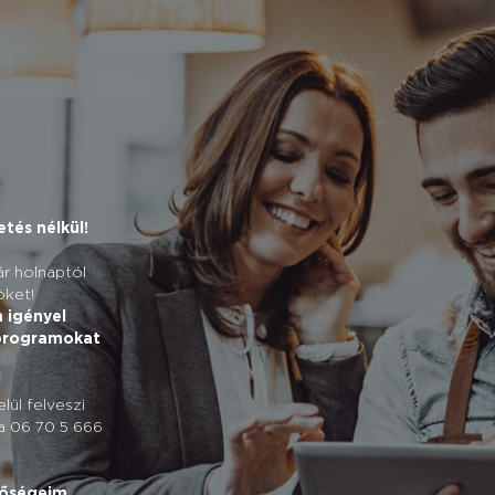
tés nélkül!
r holnaptól
öket!
 igényel
 programokat
ül felveszi
 a 06 70 5 666
tőségeim