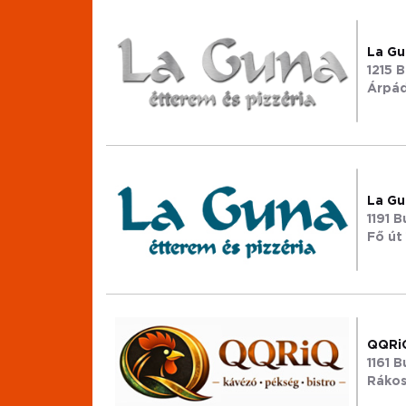
La Gu
1215 
Árpád 
La Gu
1191 
Fő út 
QQRiQ
1161 
Rákos