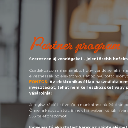
Partner program
Szerezzen új vendégeket - jelentősebb befekte
Csatlakozzon mihamarabb, hogy vendégei akár má
élvezhessék az elektronikus étlap nyújtotta előny
FONTOS:
Az elektronikus étlap használata nem
invesztációt, tehát nem kell eszközöket vagy
vásárolnia!
A regisztrációt követően munkatársunk 24 órán bel
Önnel a kapcsolatot. Ennek hiányában kérjük hívja
555 telefonszámot!
Ingyenes tájékoztatást kérek az alábbi elérhe