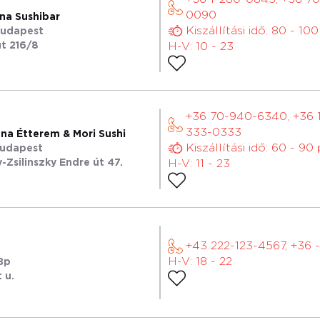
0090
na Sushibar
Kiszállítási idő: 80 - 10
Budapest
út 216/8
H-V: 10 - 23
+36 70-940-6340, +36 
333-0333
na Étterem & Mori Sushi
Kiszállítási idő: 60 - 90
Budapest
-Zsilinszky Endre út 47.
H-V: 11 - 23
+43 222-123-4567, +36 -
H-V: 18 - 22
Bp
 u.