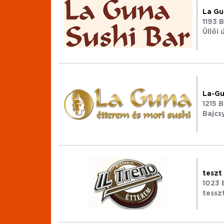
La Gu
1193 
Üllői 
La-Gu
1215 
Bajcsy
teszt
1023 
tesszt