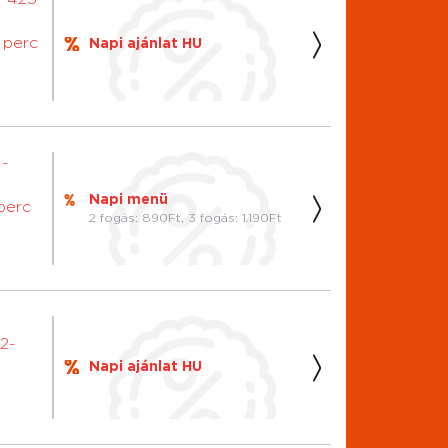
0 perc
Napi ajánlat HU
1-
Napi menü
 perc
2 fogás: 890Ft, 3 fogás: 1.190Ft
2-
Napi ajánlat HU