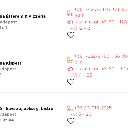
+36 1-425-0426, +36 2
1666
na Étterem & Pizzéria
Kiszállítási idő: 60 - 120
Budapest
u.1.
H-V: 12 - 21
+36 1-282-9465, +36 70
1222
na Kispest
Kiszállítási idő: 60 - 90
Budapest
1.
H-V: 11 - 23
+36 20-319-2225
 - kávézó, pékség, bistro
H-V: 8 - 20
Budapest
i út 44