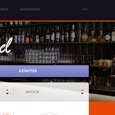
latok
Kedvencek
od
SZŰKÍTÉS
AKCIÓK
0-425-