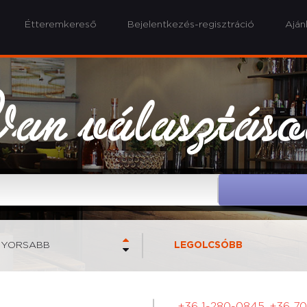
Étteremkereső
Bejelentkezés-regisztráció
Aján
an választás
GYORSABB
LEGOLCSÓBB
+36 1-280-0845, +36 7