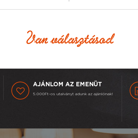
Van választásod
AJÁNLOM AZ EMENÜT
5.000Ft-os utalványt adunk az ajánlónak!