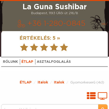
La Guna Sushibar
Budapest, 1193 Üllői út 216/8
+36 1-280-0845
ÉRTÉKELÉS:
5 »
RÓLUNK
ÉTLAP
ASZTALFOGLALÁS
ÉTLAP
Italok
Italok
Gyomorkeserű (4cl)