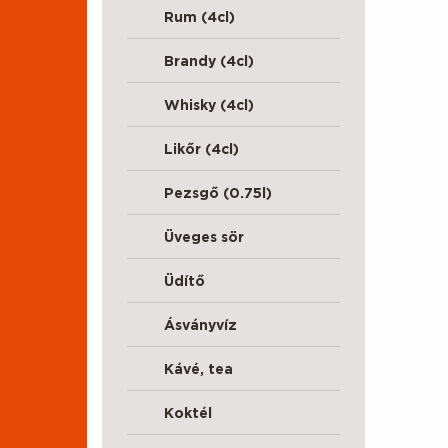
Rum (4cl)
Brandy (4cl)
Whisky (4cl)
Likőr (4cl)
Pezsgő (0.75l)
Üveges sör
Üdítő
Ásványvíz
Kávé, tea
Koktél