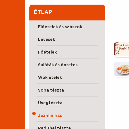
ÉTLAP
Előételek és szószok
Levesek
Főételek
Saláták és öntetek
Wok ételek
Soba tészta
Üvegtészta
Jázmin rizs
Pad thai tészta