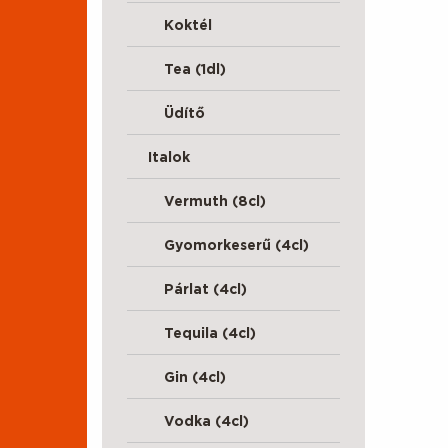
Koktél
Tea (1dl)
Üdítő
Italok
Vermuth (8cl)
Gyomorkeserű (4cl)
Párlat (4cl)
Tequila (4cl)
Gin (4cl)
Vodka (4cl)