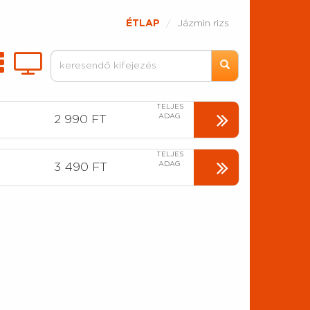
ÉTLAP
Jázmin rizs
TELJES
ADAG
2 990 FT
TELJES
ADAG
3 490 FT