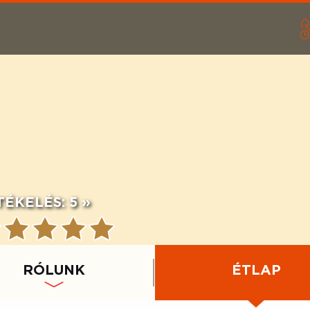
TÉKELÉS:
5 »
RÓLUNK
ÉTLAP