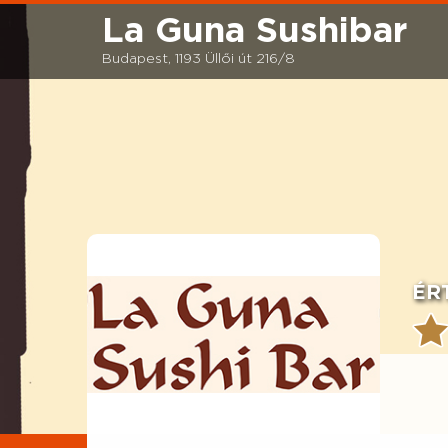
La Guna Sushibar
Budapest, 1193 Üllői út 216/8
ÉR