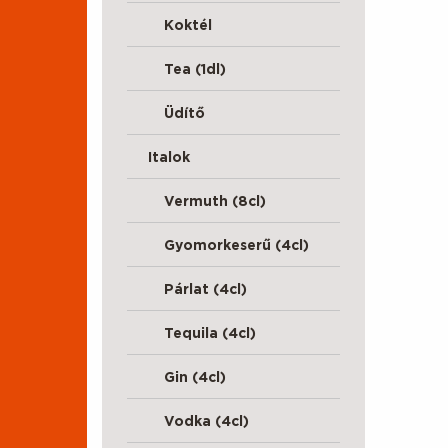
Koktél
Tea (1dl)
Üdítő
Italok
Vermuth (8cl)
Gyomorkeserű (4cl)
Párlat (4cl)
Tequila (4cl)
Gin (4cl)
Vodka (4cl)