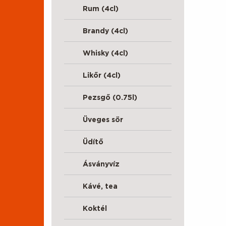
Rum (4cl)
Brandy (4cl)
Whisky (4cl)
Likőr (4cl)
Pezsgő (0.75l)
Üveges sör
Üdítő
Ásványvíz
Kávé, tea
Koktél