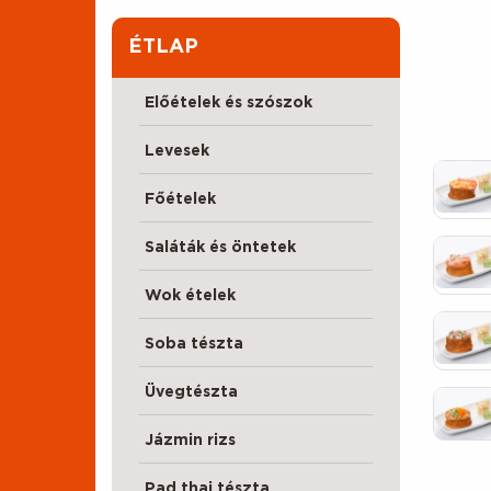
ÉTLAP
Előételek és szószok
Levesek
Főételek
Saláták és öntetek
Wok ételek
Soba tészta
Üvegtészta
Jázmin rizs
Pad thai tészta