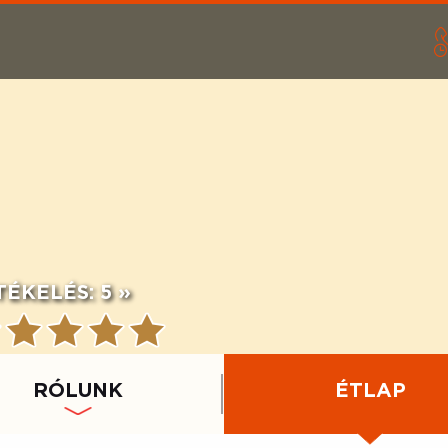
TÉKELÉS:
5 »
RÓLUNK
ÉTLAP