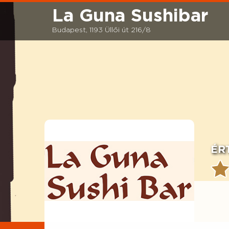
La Guna Sushibar
Budapest, 1193 Üllői út 216/8
ÉR