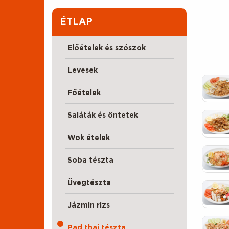
ÉTLAP
Előételek és szószok
Levesek
Főételek
Saláták és öntetek
Wok ételek
Soba tészta
Üvegtészta
Jázmin rizs
Pad thai tészta