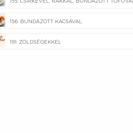
155. CSIRKÉVEL, RÁKKAL, BUNDÁZOTT TOFUVA
156. BUNDÁZOTT KACSÁVAL
191. ZÖLDSÉGEKKEL