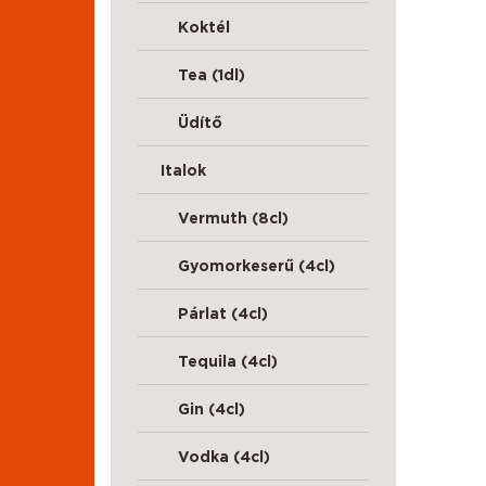
Koktél
Tea (1dl)
Üdítő
Italok
Vermuth (8cl)
Gyomorkeserű (4cl)
Párlat (4cl)
Tequila (4cl)
Gin (4cl)
Vodka (4cl)