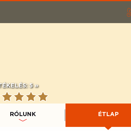
TÉKELÉS:
5 »
RÓLUNK
ÉTLAP