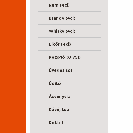
Rum (4cl)
Brandy (4cl)
Whisky (4cl)
Likőr (4cl)
Pezsgő (0.75l)
Üveges sör
Üdítő
Ásványvíz
Kávé, tea
Koktél