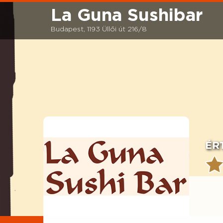
La Guna Sushibar
Budapest, 1193 Üllői út 216/8
ÉR