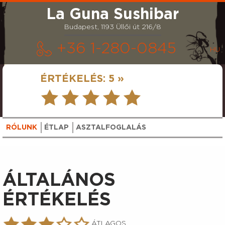
La Guna Sushibar
Budapest, 1193 Üllői út 216/8
+36 1-280-0845
ÉRTÉKELÉS:
5 »
RÓLUNK
ÉTLAP
ASZTALFOGLALÁS
ÁLTALÁNOS
ÉRTÉKELÉS
ÁTLAGOS