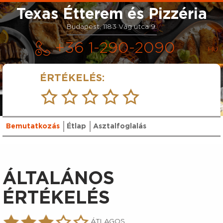
Texas Étterem és Pizzéria
Budapest, 1183 Vág utca 9.
+36 1-290-2090
ÉRTÉKELÉS:
Bemutatkozás
Étlap
Asztalfoglalás
ÁLTALÁNOS
ÉRTÉKELÉS
ÁTLAGOS