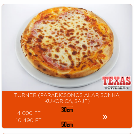
TURNER (PARADICSOMOS ALAP, SONKA,
KUKORICA, SAJT)
4 090 FT
10 490 FT