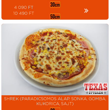
4 090 FT
10 490 FT
SHREK (PARADICSOMOS ALAP, SONKA, GOMBA,
KUKORICA, SAJT)