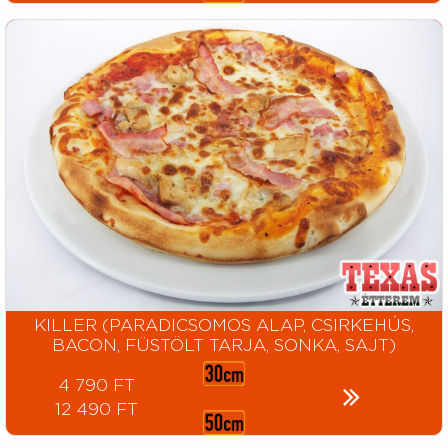
KILLER (PARADICSOMOS ALAP, CSIRKEHÚS,
BACON, FÜSTÖLT TARJA, SONKA, SAJT)
4 790 FT
12 490 FT