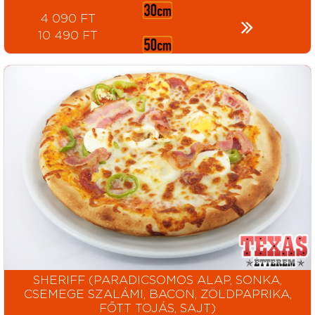
4 090 FT
10 490 FT
SHERIFF (PARADICSOMOS ALAP, SONKA,
CSEMEGE SZALÁMI, BACON, ZÖLDPAPRIKA,
FŐTT TOJÁS, SAJT)