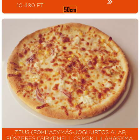
10 490 FT
ZEUS (FOKHAGYMÁS-JOGHURTOS ALAP,
FŰSZERES CSIRKEMELL CSÍKOK, LILAHAGYMA,