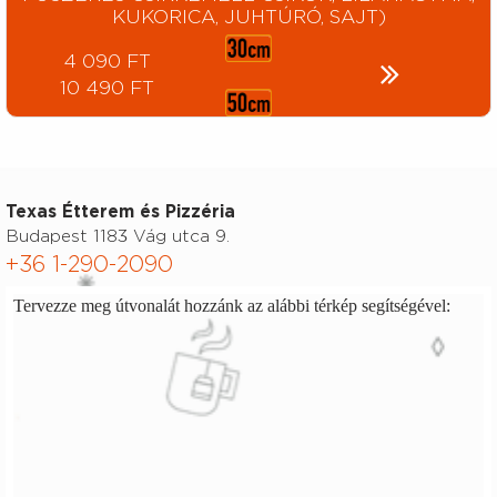
KUKORICA, JUHTÚRÓ, SAJT)
4 090 FT
10 490 FT
Texas Étterem és Pizzéria
Budapest 1183 Vág utca 9.
+36 1-290-2090
Tervezze meg útvonalát hozzánk az alábbi térkép segítségével: