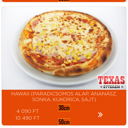
HAWAII (PARADICSOMOS ALAP, ANANÁSZ,
SONKA, KUKORICA, SAJT)
4 090 FT
10 490 FT