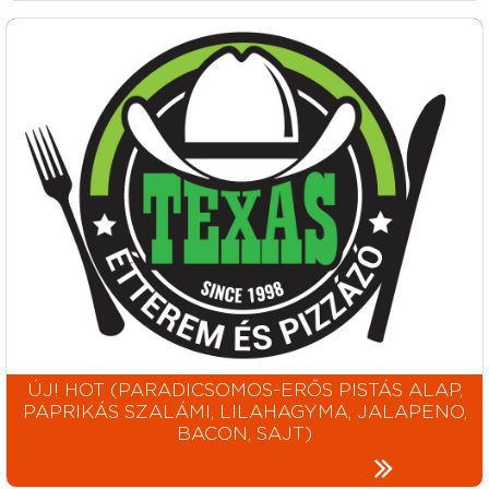
ÚJ! HOT (PARADICSOMOS-ERŐS PISTÁS ALAP,
PAPRIKÁS SZALÁMI, LILAHAGYMA, JALAPENO,
BACON, SAJT)