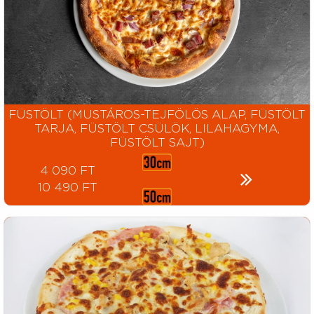
FÜSTÖLT (MUSTÁROS-TEJFÖLÖS ALAP, FÜSTÖLT
TARJA, FÜSTÖLT CSÜLÖK, LILAHAGYMA,
FÜSTÖLT SAJT)
4 090 FT
10 490 FT