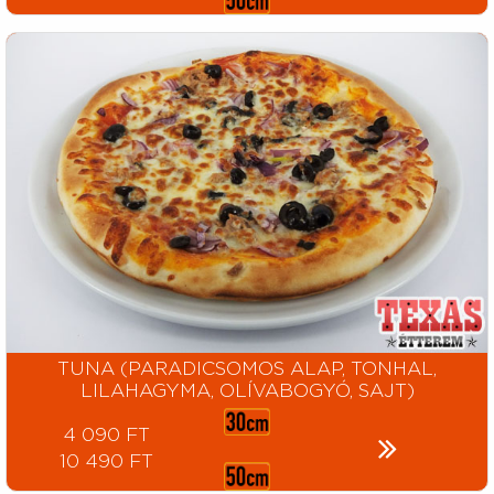
TUNA (PARADICSOMOS ALAP, TONHAL,
LILAHAGYMA, OLÍVABOGYÓ, SAJT)
4 090 FT
10 490 FT