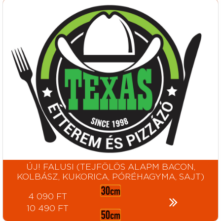
ÚJ! FALUSI (TEJFÖLÖS ALAPM BACON,
KOLBÁSZ, KUKORICA, PÓRÉHAGYMA, SAJT)
4 090 FT
10 490 FT