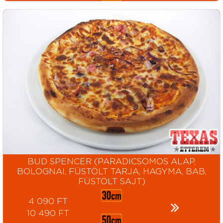
BUD SPENCER (PARADICSOMOS ALAP,
BOLOGNAI, FÜSTÖLT TARJA, HAGYMA, BAB,
FÜSTÖLT SAJT)
4 090 FT
10 490 FT