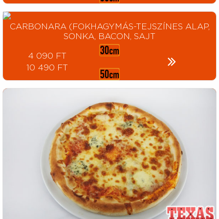
CARBONARA (FOKHAGYMÁS-TEJSZÍNES ALAP,
SONKA, BACON, SAJT
4 090 FT
10 490 FT