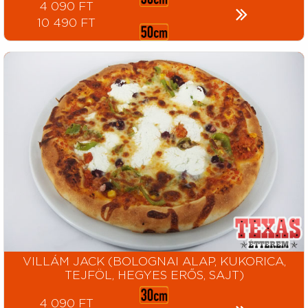
4 090 FT
10 490 FT
VILLÁM JACK (BOLOGNAI ALAP, KUKORICA,
TEJFÖL, HEGYES ERŐS, SAJT)
4 090 FT