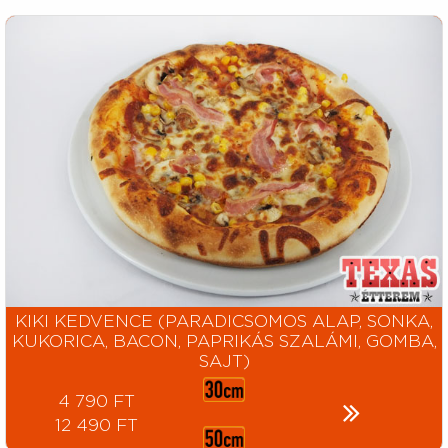
KIKI KEDVENCE (PARADICSOMOS ALAP, SONKA,
KUKORICA, BACON, PAPRIKÁS SZALÁMI, GOMBA,
SAJT)
4 790 FT
12 490 FT