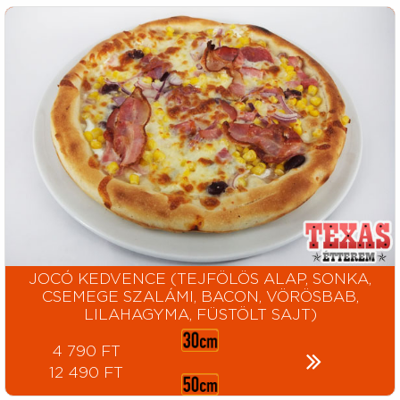
JOCÓ KEDVENCE (TEJFÖLÖS ALAP, SONKA,
CSEMEGE SZALÁMI, BACON, VÖRÖSBAB,
LILAHAGYMA, FÜSTÖLT SAJT)
4 790 FT
12 490 FT