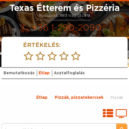
Texas Étterem és Pizzéria
Budapest, 1183 Vág utca 9.
+36 1-290-2090
ÉRTÉKELÉS:
Bemutatkozás
Étlap
Asztalfoglalás
Étlap
Pizzák, pizzatekercsek
Pizzák