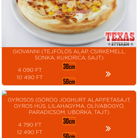
GIOVANNI (TEJFÖLÖS ALAP, CSIRKEMELL,
SONKA, KUKORICA, SAJT)
4 090 FT
10 490 FT
GYROSOS (GÖRÖG JOGHURT ALAP,FETASAJT,
GYROS HÚS, LILAHAGYMA, OLÍVABOGYÓ,
PARADICSOM, UBORKA, TAJT)
4 790 FT
12 490 FT