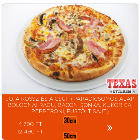
JÓ, A ROSSZ ÉS A CSÚF (PARADICSOMOS ALAP,
BOLOGNAI RAGU, BACON, SONKA, KUKORICA,
PEPPERONI, FÜSTÖLT SAJT)
4 790 FT
12 490 FT