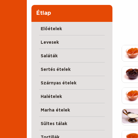
Étlap
Előételek
Levesek
Saláták
Sertés ételek
Szárnyas ételek
Halételek
Marha ételek
Sültes tálak
Tortillák