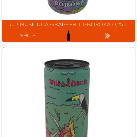
ÚJ! MUSLINCA GRAPEFRUIT-BORÓKA 0,25 L
990 FT