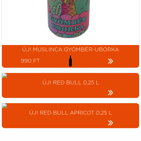
ÚJ! MUSLINCA GYÖMBÉR-UBORKA
990 FT
ÚJ! RED BULL 0,25 L
ÚJ! RED BULL APRICOT 0,25 L