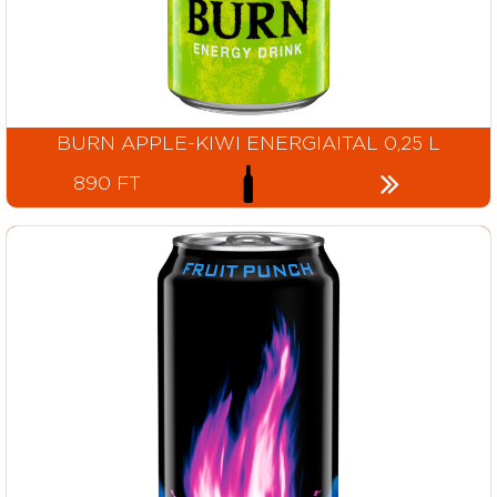
BURN APPLE-KIWI ENERGIAITAL 0,25 L
890 FT