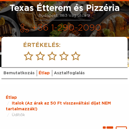
Texas Étterem és Pizzéria
Budapest, 1183 Vág utca 9.
+36 1-290-2090
ÉRTÉKELÉS:
Bemutatkozás
Étlap
Asztalfoglalás
Étlap
Italok (Az árak az 50 Ft visszaváltási díjat NEM
tartalmazzák!)
Üdítők