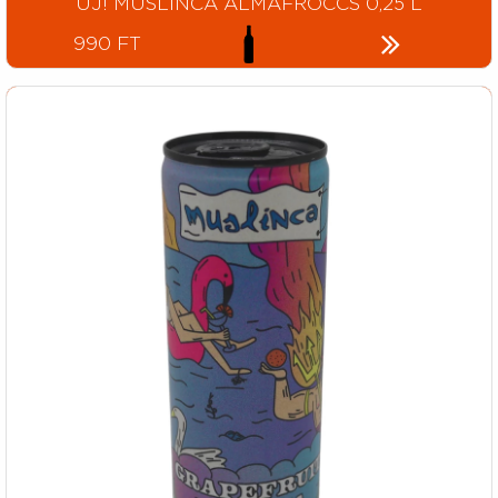
ÚJ! MUSLINCA ALMAFRÖCCS 0,25 L
990 FT