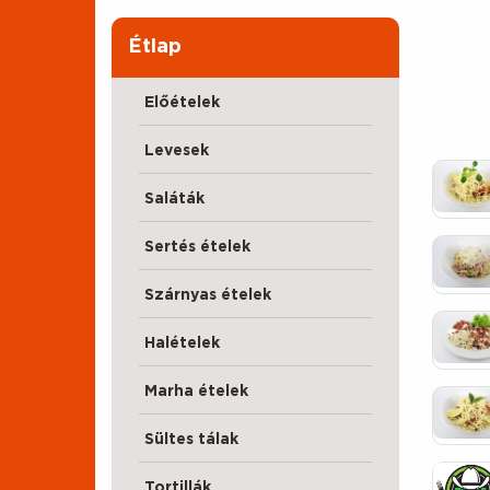
Étlap
Előételek
Levesek
Saláták
Sertés ételek
Szárnyas ételek
Halételek
Marha ételek
Sültes tálak
Tortillák