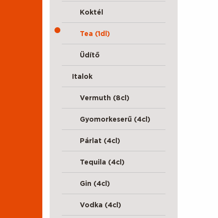
Koktél
Tea (1dl)
Üdítő
Italok
Vermuth (8cl)
Gyomorkeserű (4cl)
Párlat (4cl)
Tequila (4cl)
Gin (4cl)
Vodka (4cl)