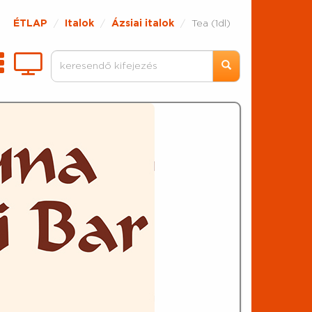
ÉTLAP
Italok
Ázsiai italok
Tea (1dl)