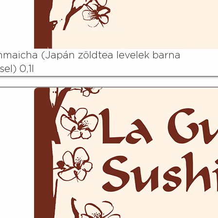
maicha (Japán zöldtea levelek barna
sel) 0,1l