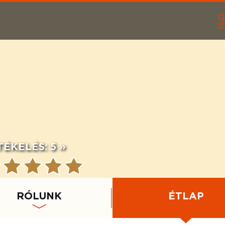
TÉKELÉS:
5 »
RÓLUNK
ÉTLAP