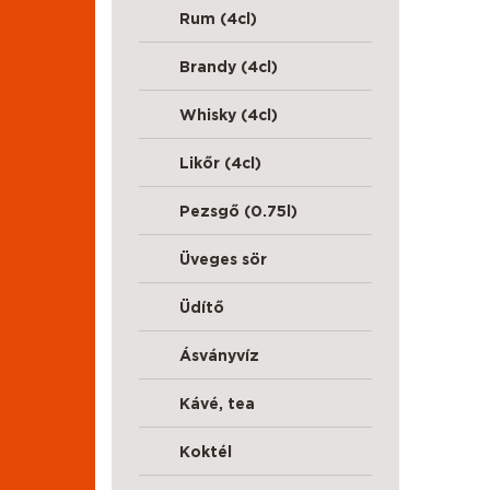
Rum (4cl)
Brandy (4cl)
Whisky (4cl)
Likőr (4cl)
Pezsgő (0.75l)
Üveges sör
Üdítő
Ásványvíz
Kávé, tea
Koktél