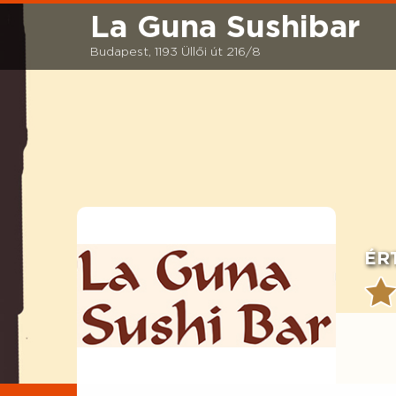
La Guna Sushibar
Budapest, 1193 Üllői út 216/8
ÉR