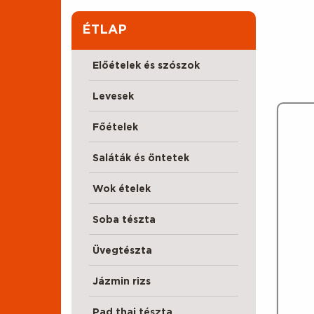
ÉTLAP
Előételek és szószok
Levesek
Főételek
Saláták és öntetek
Wok ételek
Soba tészta
Üvegtészta
Jázmin rizs
Pad thai tészta