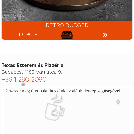
RETRO BURGER
4 090 FT
Texas Étterem és Pizzéria
Budapest 1183 Vág utca 9.
+36 1-290-2090
Tervezze meg útvonalát hozzánk az alábbi térkép segítségével: