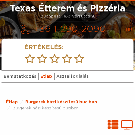
Texas Étterem és Pizzéria
Budapest, 1183 Vág utca 9.
+36 1-290-2090
ÉRTÉKELÉS:
Bemutatkozás
Étlap
Asztalfoglalás
Étlap
Burgerek házi készítésű buciban
Burgerek házi készítésű buciban