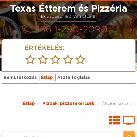
Texas Étterem és Pizzéria
Budapest, 1183 Vág utca 9.
+36 1-290-2090
ÉRTÉKELÉS:
Bemutatkozás
Étlap
Asztalfoglalás
Étlap
Pizzák, pizzatekercsek
Akciós pizzák