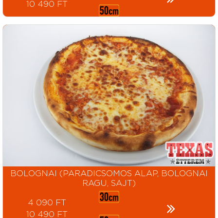
10 490 FT
BOLOGNAI (PARADICSOMOS ALAP, BOLOGNAI
RAGU, SAJT)
4 090 FT
10 490 FT