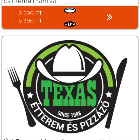
csirkemell rántva
6 390 FT
6 390 FT