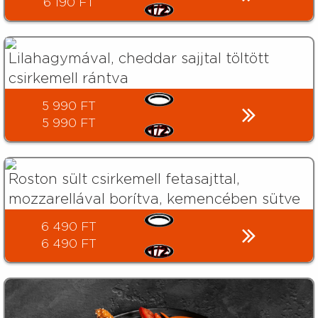
6 190 FT
Lilahagymával, cheddar sajjtal töltött
csirkemell rántva
5 990 FT
5 990 FT
Roston sült csirkemell fetasajttal,
mozzarellával borítva, kemencében sütve
6 490 FT
6 490 FT