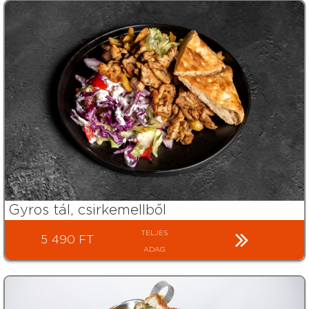
Gyros tál, csirkemellből
TELJES
5 490 FT
ADAG