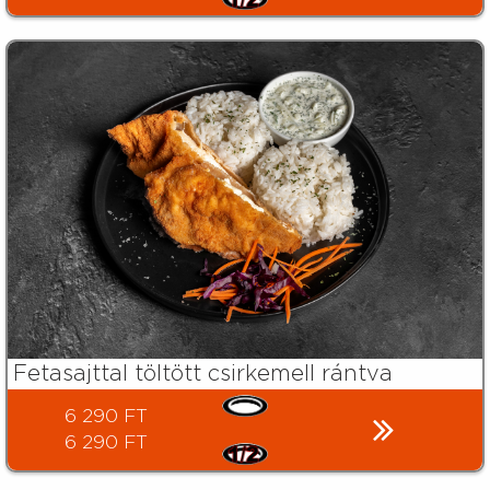
Fetasajttal töltött csirkemell rántva
6 290 FT
6 290 FT