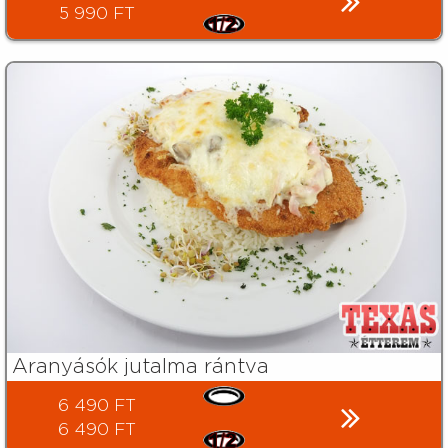
5 990 FT
Aranyásók jutalma rántva
6 490 FT
6 490 FT