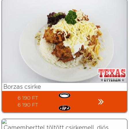
Borzas csirke
6 190 FT
6 190 FT
Camemberttel töltött csirkemell, diós