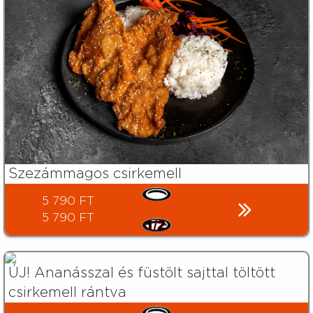
Szezámmagos csirkemell
5 790 FT
5 790 FT
ÚJ! Ananásszal és füstölt sajttal töltött
csirkemell rántva