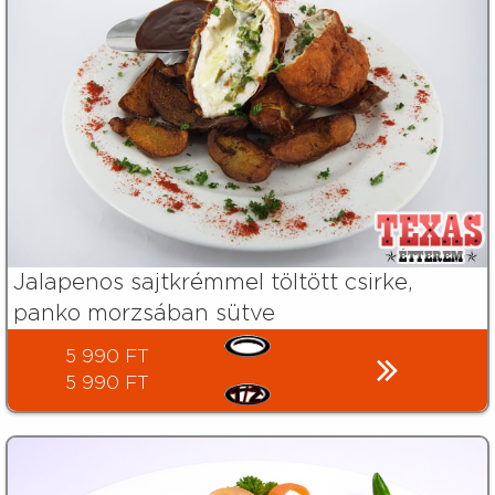
Jalapenos sajtkrémmel töltött csirke,
panko morzsában sütve
5 990 FT
5 990 FT