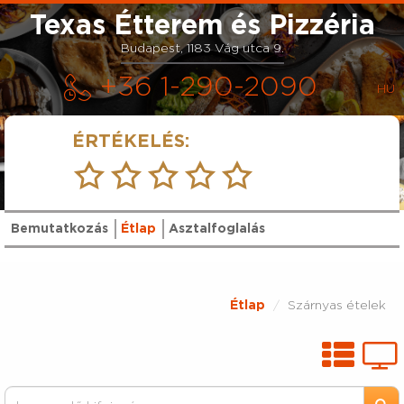
Texas Étterem és Pizzéria
Budapest, 1183 Vág utca 9.
+36 1-290-2090
ÉRTÉKELÉS:
Bemutatkozás
Étlap
Asztalfoglalás
Étlap
Szárnyas ételek