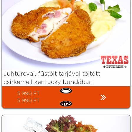
Juhtúróval, füstölt tarjával töltött
csirkemell kentucky bundában
5 990 FT
5 990 FT