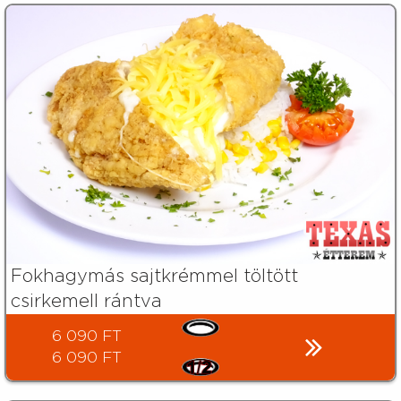
Fokhagymás sajtkrémmel töltött
csirkemell rántva
6 090 FT
6 090 FT