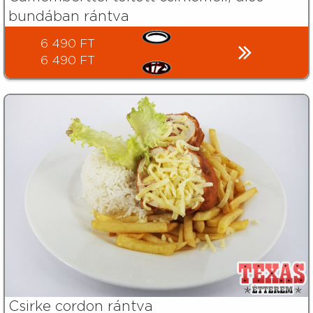
bundában rántva
6 490 FT
6 490 FT
Csirke cordon rántva