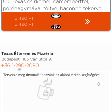
ÚJ! Texas csirkemell camemberttel,
póréhagymával töltve, baconbe tekerve
6 490 FT
6 490 FT
Texas Étterem és Pizzéria
Budapest 1183 Vág utca 9.
+36 1-290-2090
Tervezze meg útvonalát hozzánk az alábbi térkép segítségével: