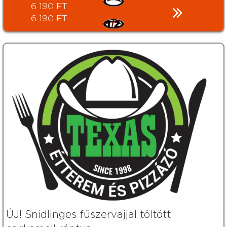
6 190 FT
6 190 FT
ÚJ! Snidlinges fűszervajjal töltött