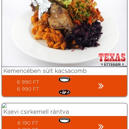
Kemencében sült kacsacomb
6 990 FT
6 990 FT
Kijevi csirkemell rántva
6 190 FT