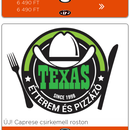
6 490 FT
6 490 FT
ÚJ! Caprese csirkemell roston