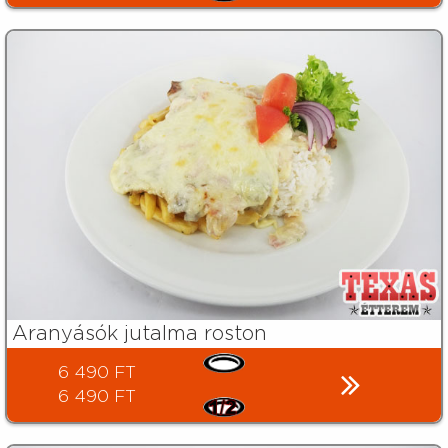
Aranyásók jutalma roston
6 490 FT
6 490 FT